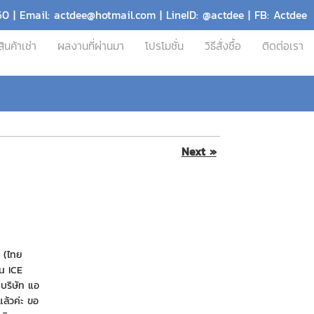
60 | Email: actdee@hotmail.com | LineID: @actdee | FB: Actdee
สินค้าเช่า
ผลงานที่ผ่านมา
โปรโมชั่น
วิธีสั่งซื้อ
ติดต่อเรา
Next »
์ (ไทย
่น ICE
 บริษัท แอ
แล้วค่ะ ขอ