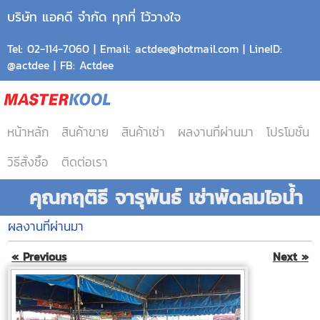
บริษัท แอคดี จำกัด ทุกที่ ไว้วางใจ
Tel: 02-114-7060 | Email: actdee@hotmail.com | LineID:
@actdee | FB: Actdee
หน้าหลัก
สินค้าขาย
สินค้าเช่า
ผลงานที่ผ่านมา
โปรโมชั่น
วิธีสั่งซื้อ
ติดต่อเรา
คุณกฤติธี จารุพันธ์ เช่าพัดลมไอน้ำ
ผลงานที่ผ่านมา
« Previous
Next »