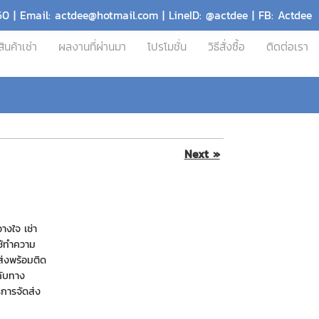
60 | Email: actdee@hotmail.com | LineID: @actdee | FB: Actdee
สินค้าเช่า
ผลงานที่ผ่านมา
โปรโมชั่น
วิธีสั่งซื้อ
ติดต่อเรา
Next »
างใจ เช่า
ใช้ทำความ
ส่งพร้อมติด
ากับทาง
ริการจัดส่ง