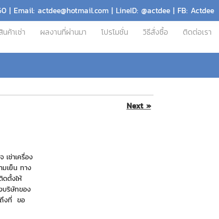
60 | Email: actdee@hotmail.com | LineID: @actdee | FB: Actdee
สินค้าเช่า
ผลงานที่ผ่านมา
โปรโมชั่น
วิธีสั่งซื้อ
ติดต่อเรา
Next »
 เช่าเครื่อง
วามเย็น ทาง
ดตั้งให้
างบริษัทของ
งถึงที่ ขอ