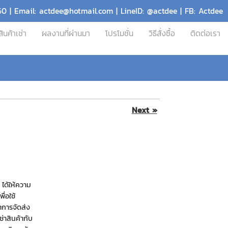
60 | Email: actdee@hotmail.com | LineID: @actdee | FB: Actdee
สินค้าเช่า
ผลงานที่ผ่านมา
โปรโมชั่น
วิธีสั่งซื้อ
ติดต่อเรา
Next »
ได้ให้ความ
ื่อใช้
ำการจัดส่ง
ช่าสินค้ากับ