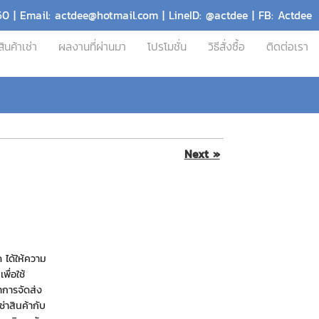
60 | Email: actdee@hotmail.com | LineID: @actdee | FB: Actdee
สินค้าเช่า
ผลงานที่ผ่านมา
โปรโมชั่น
วิธีสั่งซื้อ
ติดต่อเรา
Next »
 ได้ให้ความ
พื่อใช้
ำการจัดส่ง
ช่าสินค้ากับ