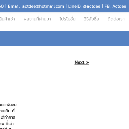
60 | Email: actdee@hotmail.com | LineID: @actdee | FB: Actdee
สินค้าเช่า
ผลงานที่ผ่านมา
โปรโมชั่น
วิธีสั่งซื้อ
ติดต่อเรา
Next »
นเช่าพัดลม
มเย็น ที่
ได้ทำการ
 ที่่เช่า