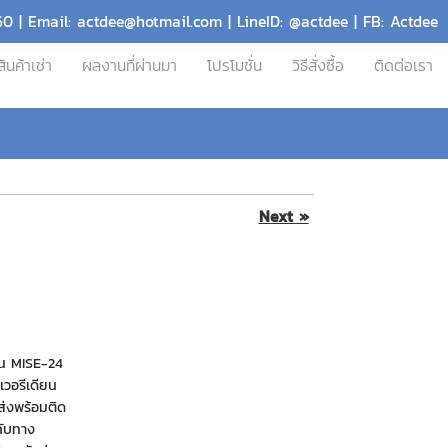
60 | Email: actdee@hotmail.com | LineID: @actdee | FB: Actdee
สินค้าเช่า
ผลงานที่ผ่านมา
โปรโมชั่น
วิธีสั่งซื้อ
ติดต่อเรา
Next »
ุ่น MISE-24
ะเวอรีเดียน
ส่งพร้อมติด
ากับทาง