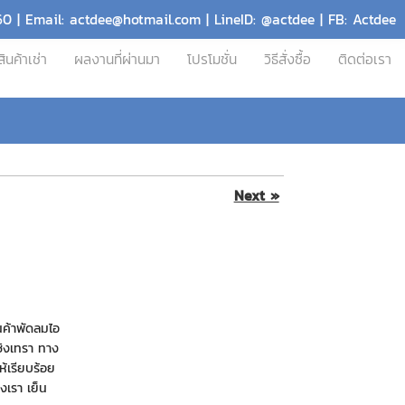
60 | Email: actdee@hotmail.com | LineID: @actdee | FB: Actdee
สินค้าเช่า
ผลงานที่ผ่านมา
โปรโมชั่น
วิธีสั่งซื้อ
ติดต่อเรา
Next »
นค้าพัดลมไอ
เชิงเทรา ทาง
ห้เรียบร้อย
งเรา เย็น