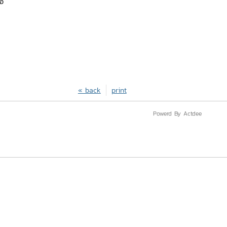
ขอ
« back
print
Powerd By Actdee