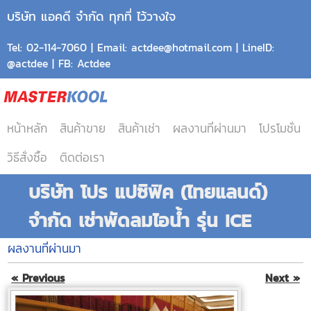
บริษัท แอคดี จำกัด ทุกที่ ไว้วางใจ
Tel: 02-114-7060 | Email: actdee@hotmail.com | LineID:
@actdee | FB: Actdee
หน้าหลัก
สินค้าขาย
สินค้าเช่า
ผลงานที่ผ่านมา
โปรโมชั่น
วิธีสั่งซื้อ
ติดต่อเรา
บริษัท โปร แปซิฟิค (ไทยแลนด์)
จำกัด เช่าพัดลมไอน้ำ รุ่น ICE
ผลงานที่ผ่านมา
« Previous
Next »