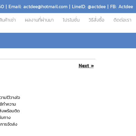
60 | Email: actdee@hotmail.com | LineID: @actdee | FB: Actdee
สินค้าเช่า
ผลงานที่ผ่านมา
โปรโมชั่น
วิธีสั่งซื้อ
ติดต่อเรา
Next »
ความไว้วางใจ
อใช้ทำความ
ส่งพร้อมติด
ากับทาง
ริการจัดส่ง