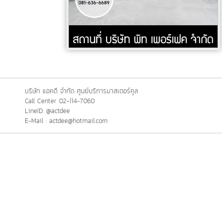
บริษัท แอคดี จำกัด ศูนย์บริการมาสเตอร์คูล
Call Center 02-114-7060
LineID: @actdee
E-Mail : actdee@hotmail.com