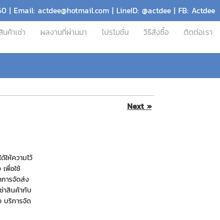
60 | Email: actdee@hotmail.com | LineID: @actdee | FB: Actdee
สินค้าเช่า
ผลงานที่ผ่านมา
โปรโมชั่น
วิธีสั่งซื้อ
ติดต่อเรา
Next »
้ให้ความไว้
เพื่อใช้
ำการจัดส่ง
ช่าสินค้ากับ
ยว บริการจัด