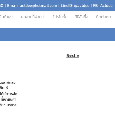
60 | Email: actdee@hotmail.com | LineID: @actdee | FB: Actdee
สินค้าเช่า
ผลงานที่ผ่านมา
โปรโมชั่น
วิธีสั่งซื้อ
ติดต่อเรา
Next »
านเช่าพัดลม
็น ที่
ได้ทำการจัด
่่เช่าสินค้า
เดียว บริการ