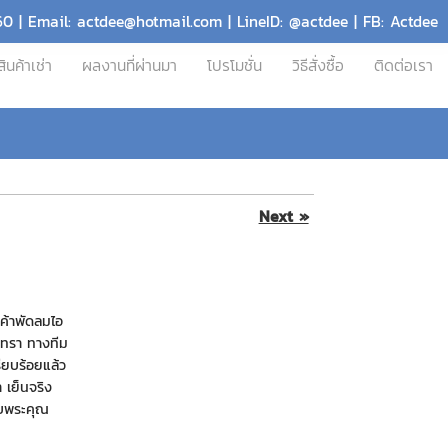
60 | Email: actdee@hotmail.com | LineID: @actdee | FB: Actdee
สินค้าเช่า
ผลงานที่ผ่านมา
โปรโมชั่น
วิธีสั่งซื้อ
ติดต่อเรา
Next »
นค้าพัดลมไอ
งเทรา ทางทีม
รียบร้อยแล้ว
 เย็นจริง
ขอบพระคุณ