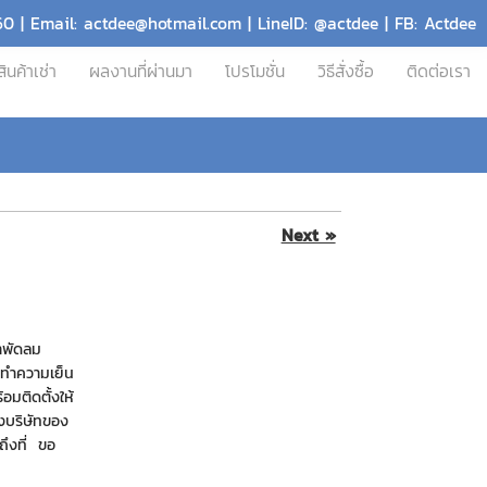
60 | Email: actdee@hotmail.com | LineID: @actdee | FB: Actdee
สินค้าเช่า
ผลงานที่ผ่านมา
โปรโมชั่น
วิธีสั่งซื้อ
ติดต่อเรา
Next »
าพัดลม
้ทำความเย็น
อมติดตั้งให้
างบริษัทของ
งถึงที่ ขอ