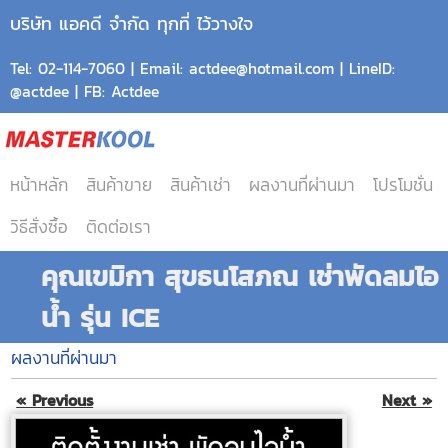
บริษัท แอคดี จำกัด ทุกที่ ไว้วางใจ
Tel: 02-114-7060 | Email: actdee@hotmail.com | LineID:
@actdee | FB: Actdee
หน้าหลัก
สินค้าขาย
สินค้าเช่า
ผลงานที่ผ่านมา
โปรโมชั่น
วิธีสั่งซื้อ
ติดต่อเรา
คุณเขมิกา สุขธนโสภณ เช่าพัดลมไอ
น้ำ รุ่น ICE
ผลงานที่ผ่านมา
« Previous
Next »