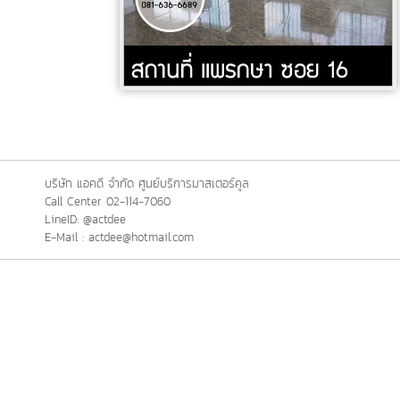
บริษัท แอคดี จำกัด ศูนย์บริการมาสเตอร์คูล
Call Center 02-114-7060
LineID: @actdee
E-Mail : actdee@hotmail.com