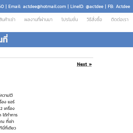
60 | Email: actdee@hotmail.com | LineID: @actdee | FB: Actdee
สินค้าเช่า
ผลงานที่ผ่านมา
โปรโมชั่น
วิธีสั่งซื้อ
ติดต่อเรา
ที่
Next »
ความไว้
ื่อง แอร์
2 เครื่อง
ด ได้ทำการ
 ที่่เช่า
ี่ที่เดียว