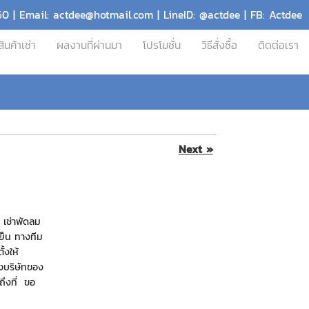
60 | Email: actdee@hotmail.com | LineID: @actdee | FB: Actdee
สินค้าเช่า
ผลงานที่ผ่านมา
โปรโมชั่น
วิธีสั่งซื้อ
ติดต่อเรา
Next »
 เช่าพัดลม
เย็น ทางทีม
้งให้
างบริษัทของ
งถึงที่ ขอ