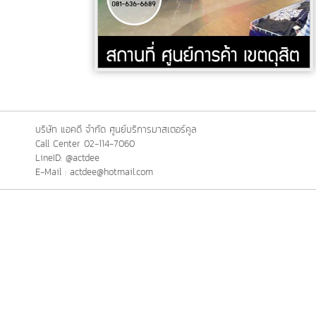
บริษัท แอคดี จำกัด ศูนย์บริการมาสเตอร์คูล
Call Center 02-114-7060
LineID: @actdee
E-Mail : actdee@hotmail.com