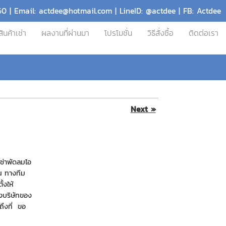
60 | Email: actdee@hotmail.com | LineID: @actdee | FB: Actdee
สินค้าเช่า
ผลงานที่ผ่านมา
โปรโมชั่น
วิธีสั่งซื้อ
ติดต่อเรา
Next »
ช่าพัดลมไอ
็น ทางทีม
้งให้
างบริษัทของ
งถึงที่ ขอ