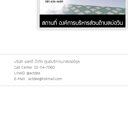
บริษัท แอคดี จำกัด ศูนย์บริการมาสเตอร์คูล
Call Center 02-114-7060
LineID: @actdee
E-Mail : actdee@hotmail.com