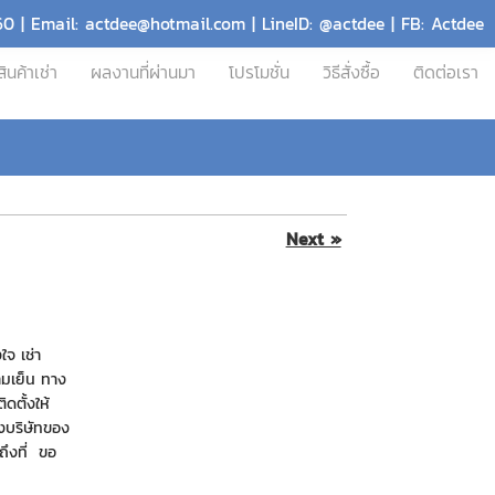
60 | Email: actdee@hotmail.com | LineID: @actdee | FB: Actdee
สินค้าเช่า
ผลงานที่ผ่านมา
โปรโมชั่น
วิธีสั่งซื้อ
ติดต่อเรา
Next »
ใจ เช่า
วามเย็น ทาง
ดตั้งให้
างบริษัทของ
งถึงที่ ขอ