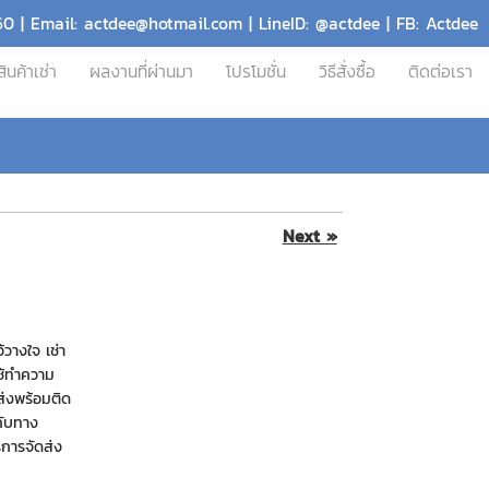
60 | Email: actdee@hotmail.com | LineID: @actdee | FB: Actdee
สินค้าเช่า
ผลงานที่ผ่านมา
โปรโมชั่น
วิธีสั่งซื้อ
ติดต่อเรา
Next »
วางใจ เช่า
ใช้ทำความ
ส่งพร้อมติด
ากับทาง
ริการจัดส่ง